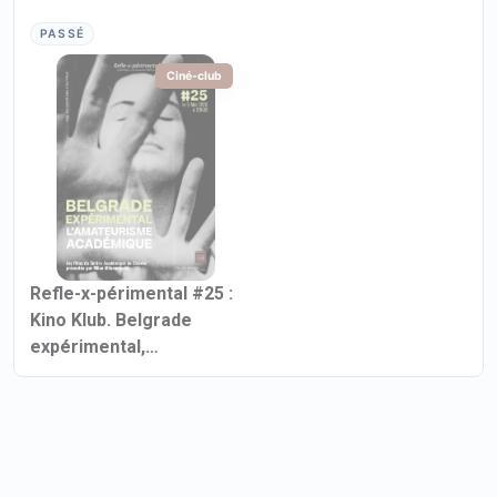
autochtones
Film Journal
PASSÉ
Ciné-club
Refle-x-périmental #25 :
Kino Klub. Belgrade
expérimental,
l’amateurisme
académique