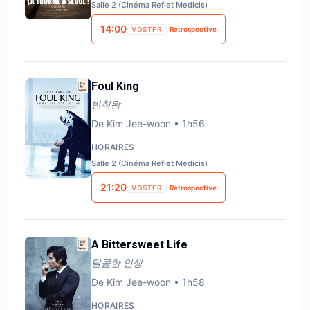
Salle 2 (Cinéma Reflet Medicis)
14:00
VOSTFR
Rétrospective
Foul King
반칙왕
De
Kim Jee-woon
•
1h56
HORAIRES
Salle 2 (Cinéma Reflet Medicis)
21:20
VOSTFR
Rétrospective
A Bittersweet Life
달콤한 인생
De
Kim Jee-woon
•
1h58
HORAIRES