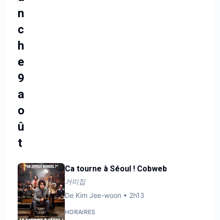
n
c
h
e
9
a
o
û
t
Ca tourne à Séoul ! Cobweb
거미집
De
Kim Jee-woon
•
2h13
HORAIRES