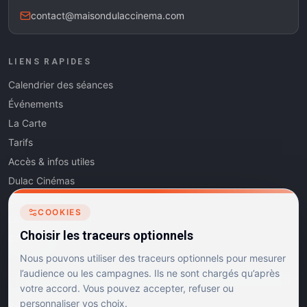
contact@maisondulaccinema.com
LIENS RAPIDES
Calendrier des séances
Événements
La Carte
Tarifs
Accès & infos utiles
Dulac Cinémas
Cinéma5
COOKIES
Les Dits de l'Art
Choisir les traceurs optionnels
Contact
Nous pouvons utiliser des traceurs optionnels pour mesurer
l’audience ou les campagnes. Ils ne sont chargés qu’après
votre accord. Vous pouvez accepter, refuser ou
personnaliser vos choix.
RÉSEAUX SOCIAUX