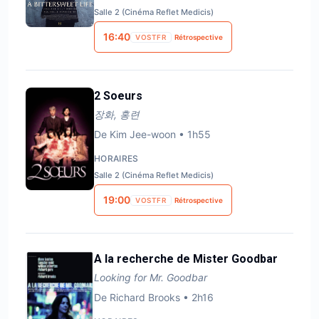
Salle 2 (Cinéma Reflet Medicis)
16:40
VOSTFR
Rétrospective
2 Soeurs
장화, 홍련
De
Kim Jee-woon
•
1h55
HORAIRES
Salle 2 (Cinéma Reflet Medicis)
19:00
VOSTFR
Rétrospective
A la recherche de Mister Goodbar
Looking for Mr. Goodbar
De
Richard Brooks
•
2h16