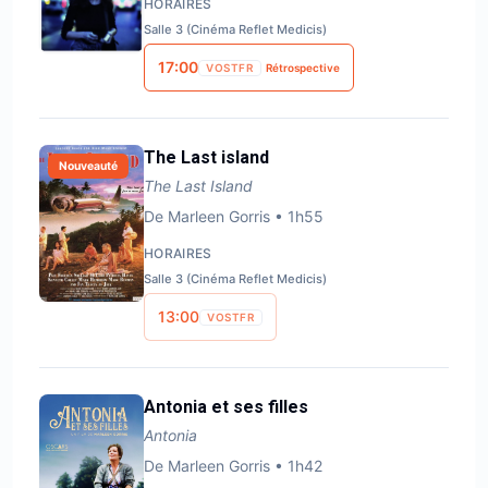
HORAIRES
Salle 3 (Cinéma Reflet Medicis)
17:00
VOSTFR
Rétrospective
The Last island
Nouveauté
The Last Island
De
Marleen Gorris
•
1h55
HORAIRES
Salle 3 (Cinéma Reflet Medicis)
13:00
VOSTFR
Antonia et ses filles
Antonia
De
Marleen Gorris
•
1h42