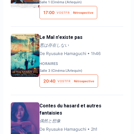
Salle 1 (Cinéma L'Arlequin)
17:00
VOSTFR
Rétrospective
Le Mal n'existe pas
悪は存在しない
De
Ryusuke Hamaguchi
•
1h46
HORAIRES
Salle 3 (Cinéma L'Arlequin)
20:40
VOSTFR
Rétrospective
Contes du hasard et autres
fantaisies
偶然と想像
De
Ryusuke Hamaguchi
•
2h1