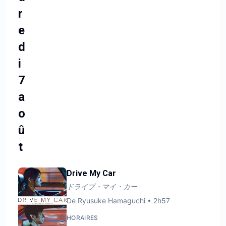
r
e
d
i
7
a
o
û
t
Drive My Car
ドライブ・マイ・カー
De
Ryusuke Hamaguchi
•
2h57
HORAIRES