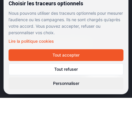
Choisir les traceurs optionnels
Contact
Nous pouvons utiliser des traceurs optionnels pour mesurer
l’audience ou les campagnes. Ils ne sont chargés qu’après
votre accord. Vous pouvez accepter, refuser ou
personnaliser vos choix.
RÉSEAUX SOCIAUX
Lire la politique cookies
Instagram
Facebook
Linkedin
TikTok
Tout accepter
©
2026
Dulac Cinémas. Tous droits réservés.
Tout refuser
Mentions légales
Confidentialité
Cookies
Gérer les cookies
Cinémas d'art et d'essai · Labels Europa Cinemas
Personnaliser