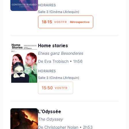
HORAIRES
Salle 3 (Cinéma L'Arlequin)
18:15
VOSTFR
Rétrospective
Home stories
Etwas ganz Besonderes
De
Eva Trobisch
•
1h56
HORAIRES
Salle 3 (Cinéma L'Arlequin)
15:50
VOSTFR
L'Odyssée
The Odyssey
De
Christopher Nolan
•
2h53