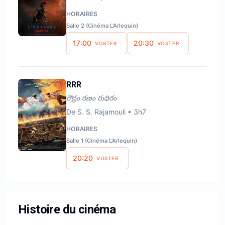
HORAIRES
Salle 2 (Cinéma L'Arlequin)
17:00
20:30
VOSTFR
VOSTFR
RRR
రౌద్రం రణం రుధిరం
De
S. S. Rajamouli
•
3h7
HORAIRES
Salle 1 (Cinéma L'Arlequin)
20:20
VOSTFR
Histoire du cinéma