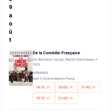
9
a
o
û
t
De la Comédie-Française
De
Bertrand Usclat, Martin Darondeau
•
1h15
HORAIRES
Salle 2 (Cinéma Majestic Passy)
14:15
16:00
17:40
VF
VF
VF
19:15
21:00
VF
VF