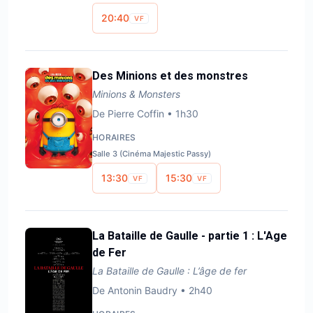
20:40
VF
Des Minions et des monstres
Minions & Monsters
De
Pierre Coffin
•
1h30
HORAIRES
Salle 3 (Cinéma Majestic Passy)
13:30
15:30
VF
VF
La Bataille de Gaulle - partie 1 : L'Age
de Fer
La Bataille de Gaulle : L’âge de fer
De
Antonin Baudry
•
2h40