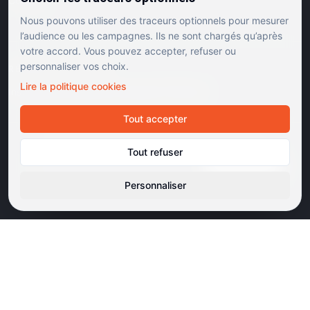
Contact
Nous pouvons utiliser des traceurs optionnels pour mesurer
l’audience ou les campagnes. Ils ne sont chargés qu’après
votre accord. Vous pouvez accepter, refuser ou
personnaliser vos choix.
RÉSEAUX SOCIAUX
Lire la politique cookies
Instagram
Facebook
Linkedin
TikTok
Tout accepter
©
2026
Dulac Cinémas. Tous droits réservés.
Tout refuser
Mentions légales
Confidentialité
Cookies
Gérer les cookies
Cinémas d'art et d'essai · Labels Europa Cinemas
Personnaliser