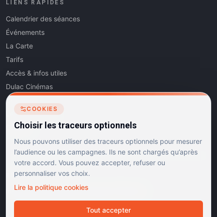
LIENS RAPIDES
Calendrier des séances
Événements
La Carte
Tarifs
Accès & infos utiles
Dulac Cinémas
Cinéma5
COOKIES
Les Dits de l'Art
Choisir les traceurs optionnels
Contact
Nous pouvons utiliser des traceurs optionnels pour mesurer
l’audience ou les campagnes. Ils ne sont chargés qu’après
votre accord. Vous pouvez accepter, refuser ou
personnaliser vos choix.
RÉSEAUX SOCIAUX
Lire la politique cookies
Instagram
Facebook
Linkedin
TikTok
Tout accepter