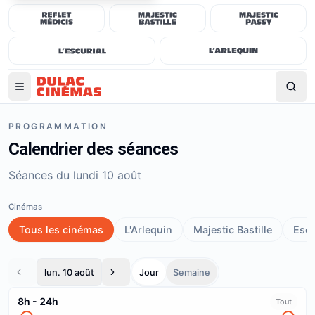
PROGRAMMATION
Calendrier des séances
Séances du lundi 10 août
Cinémas
Tous les cinémas
L'Arlequin
Majestic Bastille
Escu
lun. 10 août
Jour
Semaine
8h
-
24h
Tout