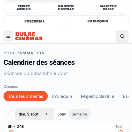
PROGRAMMATION
Calendrier des séances
Séances du dimanche 9 août
Cinémas
Tous les cinémas
L'Arlequin
Majestic Bastille
Escu
dim. 9 août
Jour
Semaine
8h
-
24h
Tout