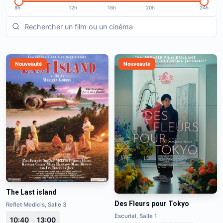
8h
12h
16h
20h
24h
Nouveauté
Nouveauté
The Last island
Des Fleurs pour Tokyo
Reflet Medicis, Salle 3
Escurial, Salle 1
10:40
13:00