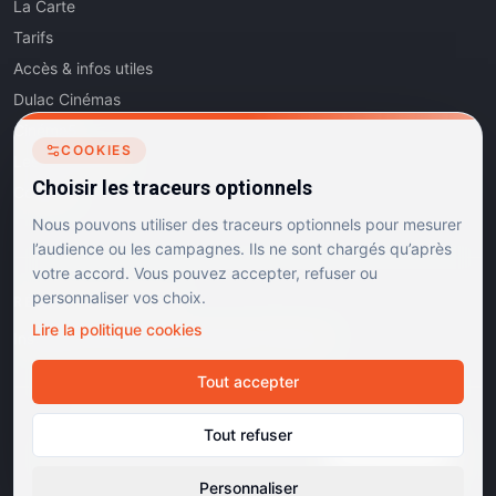
La Carte
Tarifs
Accès & infos utiles
Dulac Cinémas
Cinéma5
COOKIES
Les Dits de l'Art
Choisir les traceurs optionnels
Contact
Nous pouvons utiliser des traceurs optionnels pour mesurer
l’audience ou les campagnes. Ils ne sont chargés qu’après
votre accord. Vous pouvez accepter, refuser ou
personnaliser vos choix.
RÉSEAUX SOCIAUX
Lire la politique cookies
Instagram
Facebook
Linkedin
TikTok
Tout accepter
©
2026
Dulac Cinémas. Tous droits réservés.
Tout refuser
Mentions légales
Confidentialité
Cookies
Gérer les cookies
Cinémas d'art et d'essai · Labels Europa Cinemas
Personnaliser