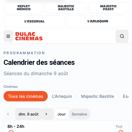
PROGRAMMATION
Calendrier des séances
Séances du dimanche 9 août
Cinémas
Tous les cinémas
L'Arlequin
Majestic Bastille
Escu
dim. 9 août
Jour
Semaine
8h
-
24h
Tout