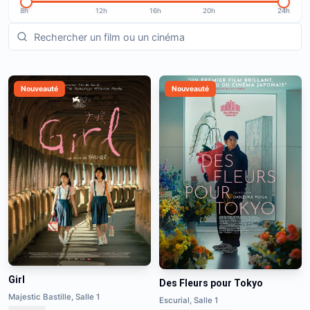
8h
12h
16h
20h
24h
Nouveauté
Nouveauté
Girl
Des Fleurs pour Tokyo
Majestic Bastille, Salle 1
Escurial, Salle 1