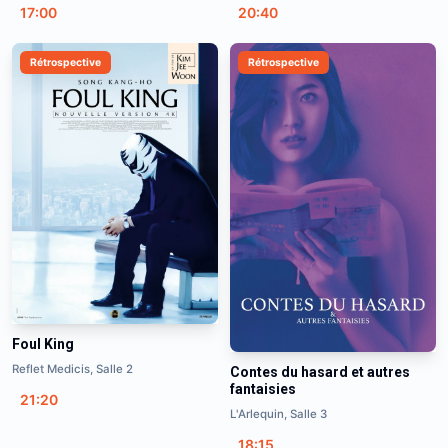
17:00
20:40
Rétrospective
Rétrospective
Foul King
Reflet Medicis, Salle 2
Contes du hasard et autres
fantaisies
21:20
L'Arlequin, Salle 3
18:15