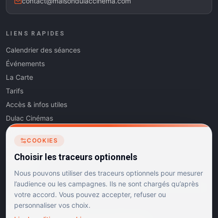
contact@maisondulaccinema.com
LIENS RAPIDES
Calendrier des séances
Événements
La Carte
Tarifs
Accès & infos utiles
Dulac Cinémas
Cinéma5
COOKIES
Les Dits de l'Art
Choisir les traceurs optionnels
Contact
Nous pouvons utiliser des traceurs optionnels pour mesurer
l’audience ou les campagnes. Ils ne sont chargés qu’après
votre accord. Vous pouvez accepter, refuser ou
personnaliser vos choix.
RÉSEAUX SOCIAUX