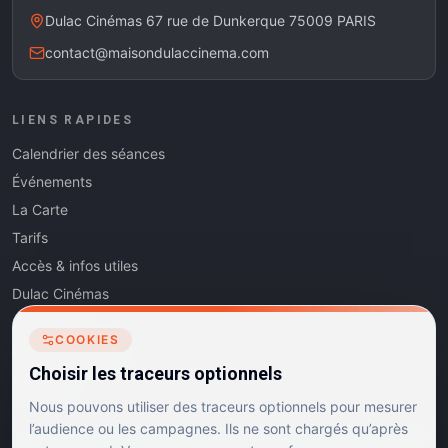
Dulac Cinémas 67 rue de Dunkerque 75009 PARIS
contact@maisondulaccinema.com
LIENS RAPIDES
Calendrier des séances
Événements
La Carte
Tarifs
Accès & infos utiles
Dulac Cinémas
Cinéma5
COOKIES
Les Dits de l'Art
Choisir les traceurs optionnels
Contact
Nous pouvons utiliser des traceurs optionnels pour mesurer
l’audience ou les campagnes. Ils ne sont chargés qu’après