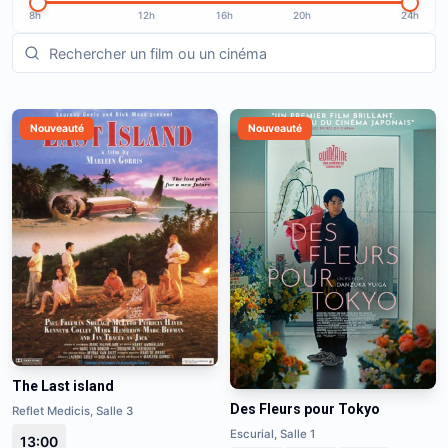
8h
12h
16h
20h
24h
Nouveauté
Nouveauté
The Last island
Des Fleurs pour Tokyo
Reflet Medicis, Salle 3
Escurial, Salle 1
13:00