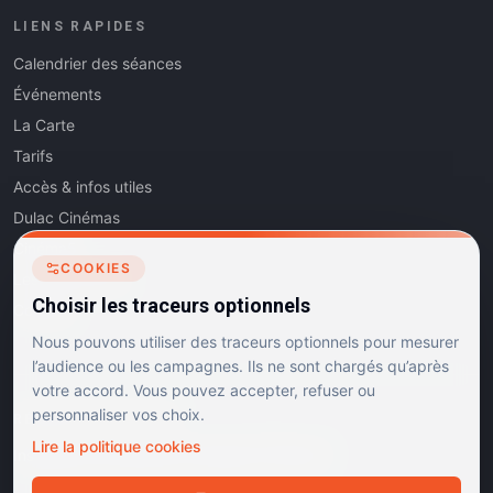
LIENS RAPIDES
Calendrier des séances
Événements
La Carte
Tarifs
Accès & infos utiles
Dulac Cinémas
Cinéma5
COOKIES
Les Dits de l'Art
Choisir les traceurs optionnels
Contact
Nous pouvons utiliser des traceurs optionnels pour mesurer
l’audience ou les campagnes. Ils ne sont chargés qu’après
votre accord. Vous pouvez accepter, refuser ou
personnaliser vos choix.
RÉSEAUX SOCIAUX
Lire la politique cookies
Instagram
Facebook
Linkedin
TikTok