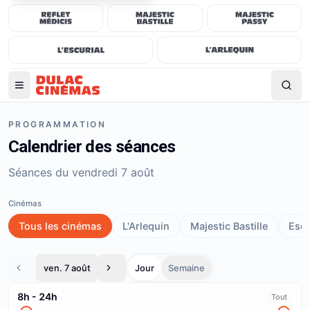
PROGRAMMATION
Calendrier des séances
Séances du vendredi 7 août
Cinémas
Tous les cinémas
L'Arlequin
Majestic Bastille
Escu
ven. 7 août
Jour
Semaine
8h
-
24h
Tout