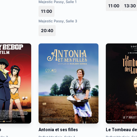
Majestic Passy, Salle 1
11:00
13:30
11:00
Majestic Passy, Salle 3
20:40
p
Antonia et ses filles
Le Tombeau des