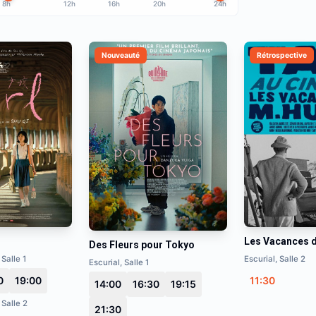
8h
12h
16h
20h
24h
Nouveauté
Rétrospective
Les Vacances d
Des Fleurs pour Tokyo
 Salle 1
Escurial, Salle 2
Escurial, Salle 1
0
19:00
11:30
14:00
16:30
19:15
 Salle 2
21:30