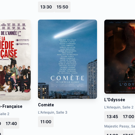
13:30
15:50
L'Odyssée
Comète
e-Française
L'Arlequin, Salle 2
L'Arlequin, Salle 3
alle 2
13:45
17:00
11:00
0
17:40
Majestic Passy, Sa
0