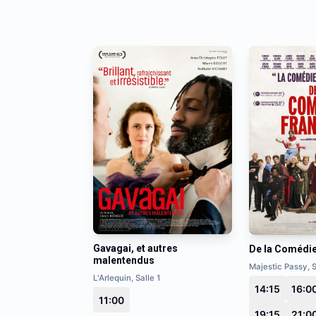
Gavagai, et autres
De la Comédi
malentendus
Majestic Passy, S
L'Arlequin, Salle 1
14:15
16:0
11:00
19:15
21:0