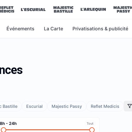
Événements
La Carte
Privatisations & publicité
ances
 Bastille
Escurial
Majestic Passy
Reflet Medicis
8h
-
24h
Tout