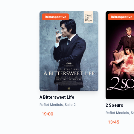
Rétrospective
Rétrospective
A Bittersweet Life
Reflet Medicis, Salle 2
2 Soeurs
Reflet Medicis, Sa
19:00
13:45