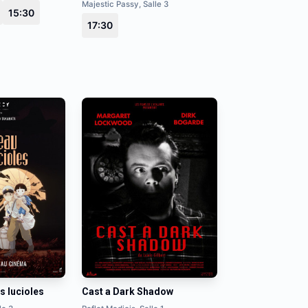
Majestic Passy, Salle 3
15:30
17:30
 lucioles
Cast a Dark Shadow