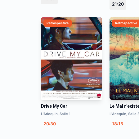
21:20
Rétrospective
Rétrospective
Drive My Car
Le Mal n'exist
L'Arlequin, Salle 1
L'Arlequin, Salle 
20:30
18:15