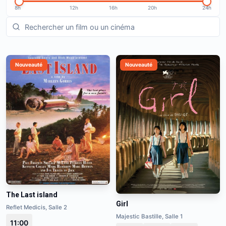
8h
12h
16h
20h
24h
Nouveauté
Nouveauté
The Last island
Girl
Reflet Medicis, Salle 2
Majestic Bastille, Salle 1
11:00