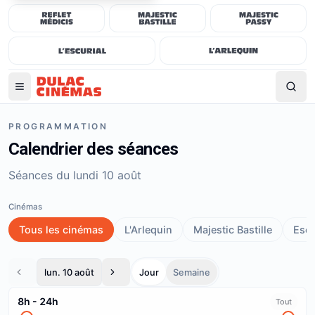
PROGRAMMATION
Calendrier des séances
Séances du lundi 10 août
Cinémas
Tous les cinémas
L'Arlequin
Majestic Bastille
Escu
lun. 10 août
Jour
Semaine
8h
-
24h
Tout