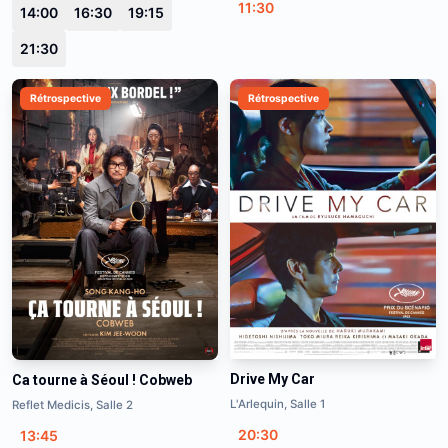
11:30
14:00
16:30
19:15
21:30
Rétrospective
Rétrospective
Drive My Car
Ca tourne à Séoul ! Cobweb
L'Arlequin, Salle 1
Reflet Medicis, Salle 2
20:30
13:45