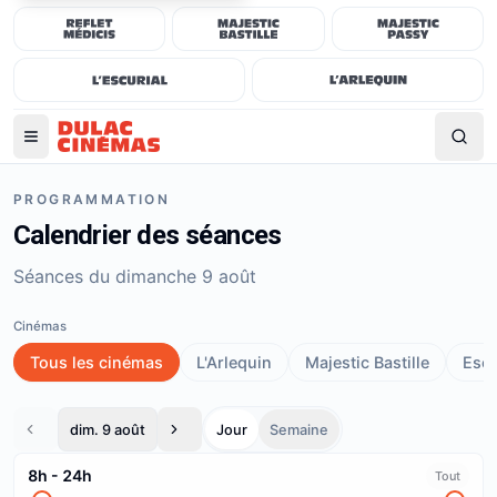
PROGRAMMATION
Calendrier des séances
Séances du dimanche 9 août
Cinémas
Tous les cinémas
L'Arlequin
Majestic Bastille
Escu
dim. 9 août
Jour
Semaine
8h
-
24h
Tout