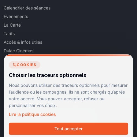
Calendrier des séances
Événements
La Carte
Tarifs
Accès & infos utiles
Dulac Cinémas
Cinéma5
COOKIES
Les Dits de l'Art
Choisir les traceurs optionnels
Contact
Nous pouvons utiliser des traceurs optionnels pour mesurer
l’audience ou les campagnes. Ils ne sont chargés qu’après
votre accord. Vous pouvez accepter, refuser ou
personnaliser vos choix.
RÉSEAUX SOCIAUX
Lire la politique cookies
Instagram
Facebook
Linkedin
TikTok
Tout accepter