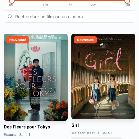
8h
12h
16h
20h
24h
Nouveauté
Nouveauté
Girl
Des Fleurs pour Tokyo
Majestic Bastille, Salle 1
Escurial, Salle 1