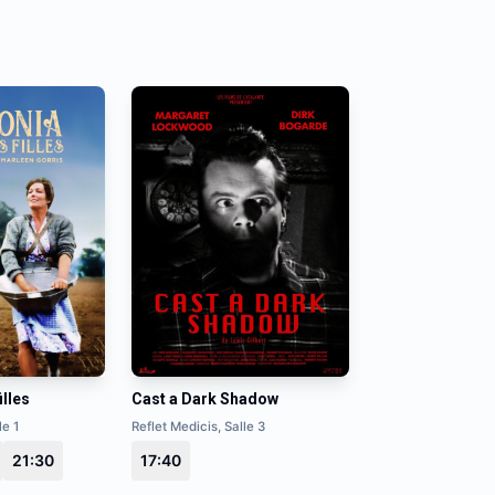
illes
Cast a Dark Shadow
le 1
Reflet Medicis, Salle 3
21:30
17:40