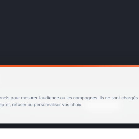
nnels pour mesurer l’audience ou les campagnes. Ils ne sont chargés
ter, refuser ou personnaliser vos choix.
Mentions légales
Confidentialité
Cookies
Gérer les cookies
Cin