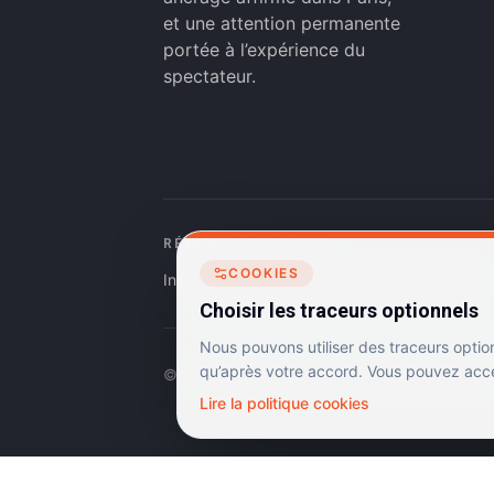
et une attention permanente
portée à l’expérience du
spectateur.
RÉSEAUX SOCIAUX
COOKIES
Instagram
Facebook
Linkedin
TikTok
Choisir les traceurs optionnels
Nous pouvons utiliser des traceurs optio
qu’après votre accord. Vous pouvez accep
©
2026
Dulac Cinémas. Tous droits réservés.
Lire la politique cookies