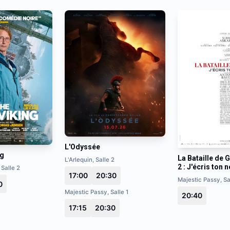
L'Odyssée
ng
La Bataille de G
L'Arlequin, Salle 2
2 : J'écris ton
 Salle 2
17:00
20:30
Majestic Passy, Sa
0
Majestic Passy, Salle 1
20:40
17:15
20:30