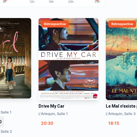
8h
12h
16h
20h
24h
Rétrospective
Rétrospective
Drive My Car
Le Mal n'existe
 Salle 1
L'Arlequin, Salle 1
L'Arlequin, Salle 3
0
20:30
18:15
 Salle 2