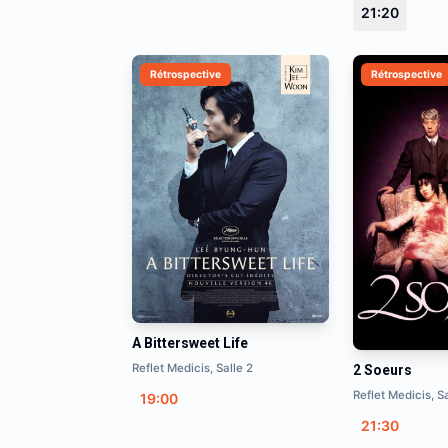
21:20
Rétrospective
Rétrospective
A Bittersweet Life
Reflet Medicis, Salle 2
2 Soeurs
Reflet Medicis, Sa
19:00
21:30