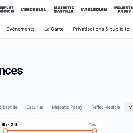
Événements
La Carte
Privatisations & publicité
ances
 Bastille
Escurial
Majestic Passy
Reflet Medicis
8h
-
24h
Tout