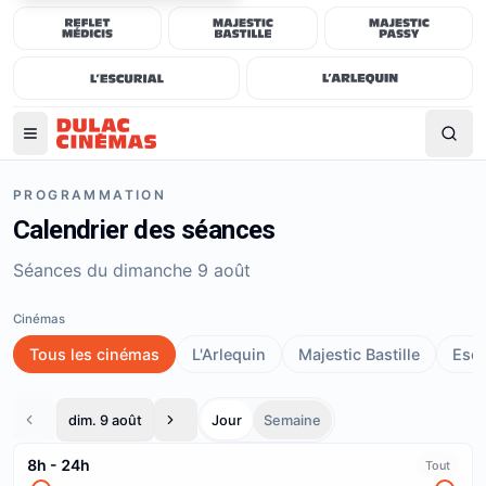
PROGRAMMATION
Calendrier des séances
Séances du dimanche 9 août
Cinémas
Tous les cinémas
L'Arlequin
Majestic Bastille
Escu
dim. 9 août
Jour
Semaine
8h
-
24h
Tout