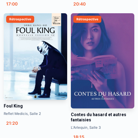
17:00
20:40
Rétrospective
Rétrospective
Foul King
Reflet Medicis, Salle 2
Contes du hasard et autres
fantaisies
21:20
L'Arlequin, Salle 3
18:15