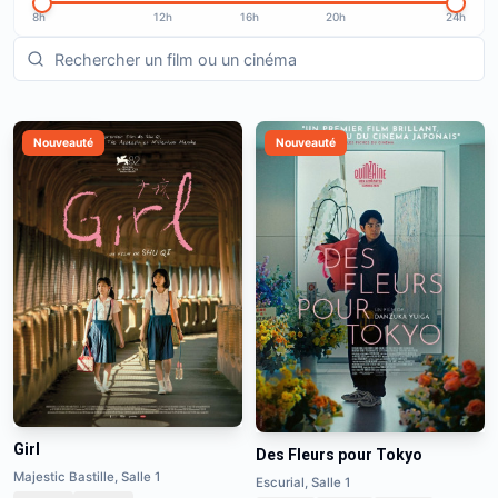
8h
12h
16h
20h
24h
Nouveauté
Nouveauté
Girl
Des Fleurs pour Tokyo
Majestic Bastille, Salle 1
Escurial, Salle 1