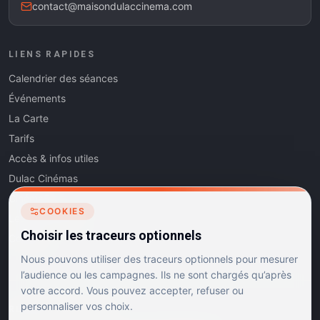
contact@maisondulaccinema.com
LIENS RAPIDES
Calendrier des séances
Événements
La Carte
Tarifs
Accès & infos utiles
Dulac Cinémas
Cinéma5
COOKIES
Les Dits de l'Art
Choisir les traceurs optionnels
Contact
Nous pouvons utiliser des traceurs optionnels pour mesurer
l’audience ou les campagnes. Ils ne sont chargés qu’après
votre accord. Vous pouvez accepter, refuser ou
personnaliser vos choix.
RÉSEAUX SOCIAUX