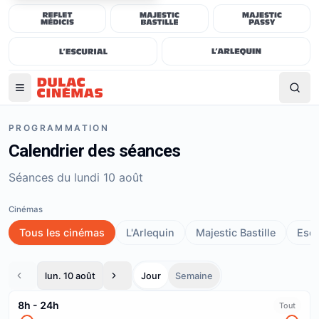
PROGRAMMATION
Calendrier des séances
Séances du lundi 10 août
Cinémas
Tous les cinémas
L'Arlequin
Majestic Bastille
Escu
lun. 10 août
Jour
Semaine
8h
-
24h
Tout