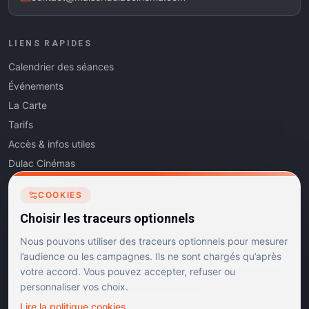
LIENS RAPIDES
Calendrier des séances
Événements
La Carte
Tarifs
Accès & infos utiles
Dulac Cinémas
Cinéma5
COOKIES
Les Dits de l'Art
Choisir les traceurs optionnels
Contact
Nous pouvons utiliser des traceurs optionnels pour mesurer
l’audience ou les campagnes. Ils ne sont chargés qu’après
votre accord. Vous pouvez accepter, refuser ou
personnaliser vos choix.
RÉSEAUX SOCIAUX
Lire la politique cookies