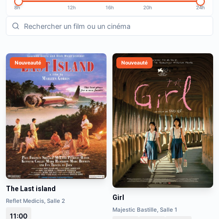
8h
12h
16h
20h
24h
Nouveauté
Nouveauté
The Last island
Girl
Reflet Medicis, Salle 2
Majestic Bastille, Salle 1
11:00