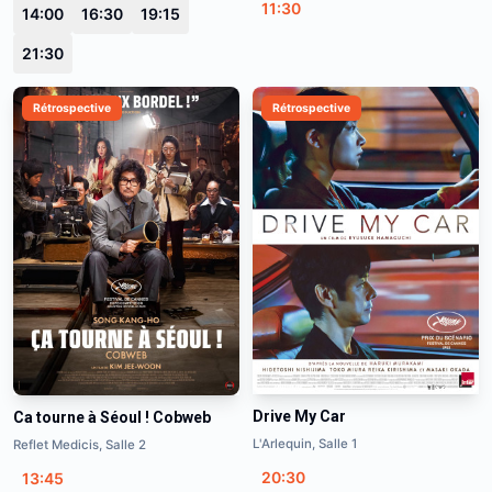
11:30
14:00
16:30
19:15
21:30
Rétrospective
Rétrospective
Drive My Car
Ca tourne à Séoul ! Cobweb
L'Arlequin, Salle 1
Reflet Medicis, Salle 2
20:30
13:45