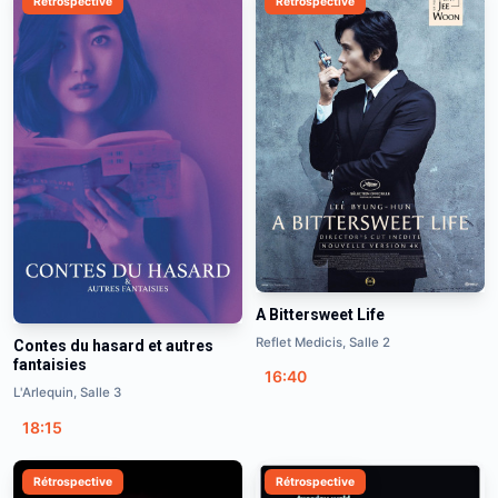
Rétrospective
Rétrospective
A Bittersweet Life
Reflet Medicis, Salle 2
Contes du hasard et autres
fantaisies
16:40
L'Arlequin, Salle 3
18:15
Rétrospective
Rétrospective