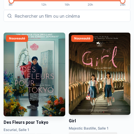
8h
12h
16h
20h
24h
Nouveauté
Nouveauté
Girl
Des Fleurs pour Tokyo
Majestic Bastille, Salle 1
Escurial, Salle 1