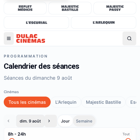
PROGRAMMATION
Calendrier des séances
Séances du dimanche 9 août
Cinémas
Tous les cinémas
L'Arlequin
Majestic Bastille
Escu
dim. 9 août
Jour
Semaine
8h
-
24h
Tout