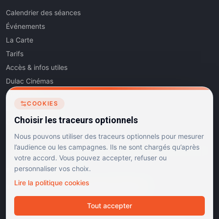
Calendrier des séances
Événements
La Carte
Tarifs
Accès & infos utiles
Dulac Cinémas
Cinéma5
COOKIES
Les Dits de l'Art
Choisir les traceurs optionnels
Contact
Nous pouvons utiliser des traceurs optionnels pour mesurer
l’audience ou les campagnes. Ils ne sont chargés qu’après
votre accord. Vous pouvez accepter, refuser ou
personnaliser vos choix.
RÉSEAUX SOCIAUX
Lire la politique cookies
Instagram
Facebook
Linkedin
TikTok
Tout accepter