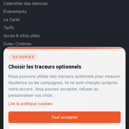
Calendrier des séances
Événements
La Carte
Tarifs
Accès & infos utiles
Dulac Cinémas
Cinéma5
COOKIES
Les Dits de l'Art
Choisir les traceurs optionnels
Contact
Nous pouvons utiliser des traceurs optionnels pour mesurer
l’audience ou les campagnes. Ils ne sont chargés qu’après
votre accord. Vous pouvez accepter, refuser ou
personnaliser vos choix.
RÉSEAUX SOCIAUX
Lire la politique cookies
Instagram
Facebook
Linkedin
TikTok
Tout accepter