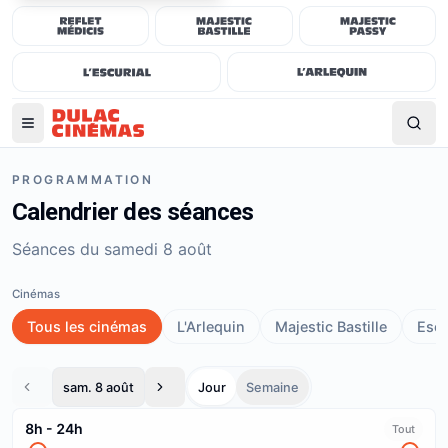
PROGRAMMATION
Calendrier des séances
Séances du samedi 8 août
Cinémas
Tous les cinémas
L'Arlequin
Majestic Bastille
Escu
sam. 8 août
Jour
Semaine
8h
-
24h
Tout