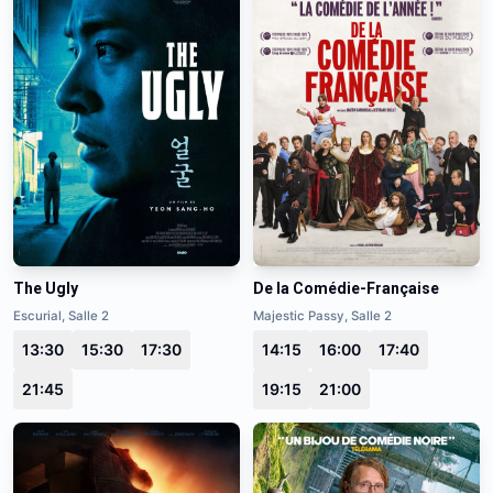
The Ugly
De la Comédie-Française
Escurial, Salle 2
Majestic Passy, Salle 2
13:30
15:30
17:30
14:15
16:00
17:40
21:45
19:15
21:00