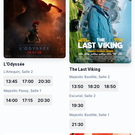
L'Odyssée
The Last Viking
L'Arlequin, Salle 2
Majestic Bastille, Salle 2
13:45
17:00
20:30
13:50
16:20
18:50
Majestic Passy, Salle 1
Escurial, Salle 2
14:00
17:15
20:30
19:30
Majestic Bastille, Salle 1
21:30