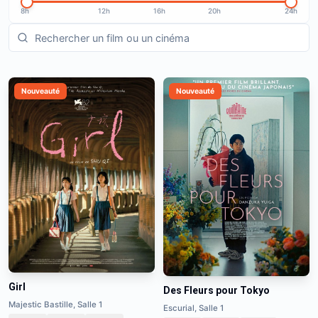
8h
12h
16h
20h
24h
Nouveauté
Nouveauté
Girl
Des Fleurs pour Tokyo
Majestic Bastille, Salle 1
Escurial, Salle 1