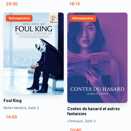
20:30
18:15
Rétrospective
Rétrospective
Foul King
Reflet Medicis, Salle 2
Contes du hasard et autres
fantaisies
14:00
L'Arlequin, Salle 3
20:40