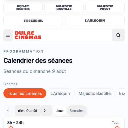
PROGRAMMATION
Calendrier des séances
Séances du dimanche 9 août
Cinémas
Tous les cinémas
L'Arlequin
Majestic Bastille
Escu
dim. 9 août
Jour
Semaine
8h
-
24h
Tout