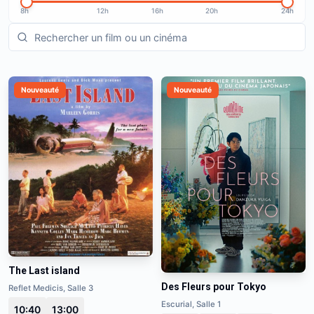
8h
12h
16h
20h
24h
Nouveauté
Nouveauté
The Last island
Des Fleurs pour Tokyo
Reflet Medicis, Salle 3
Escurial, Salle 1
10:40
13:00