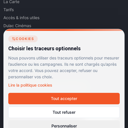
La Carte
Tarifs
Accès & infos utiles
Dulac Cinémas
Cinéma5
COOKIES
Les Dits de l'Art
Choisir les traceurs optionnels
Contact
Nous pouvons utiliser des traceurs optionnels pour mesurer
l’audience ou les campagnes. Ils ne sont chargés qu’après
votre accord. Vous pouvez accepter, refuser ou
personnaliser vos choix.
RÉSEAUX SOCIAUX
Lire la politique cookies
Instagram
Facebook
Linkedin
TikTok
Tout accepter
©
2026
Dulac Cinémas. Tous droits réservés.
Tout refuser
Mentions légales
Confidentialité
Cookies
Gérer les cookies
Cinémas d'art et d'essai · Labels Europa Cinemas
Personnaliser