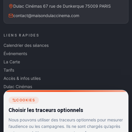
Dulac Cinémas 67 rue de Dunkerque 75009 PARIS
contact@maisondulaccinema.com
LIENS RAPIDES
Calendrier des séances
Événements
La Carte
Tarifs
Accès & infos utiles
Dulac Cinémas
Cinéma5
COOKIES
Les Dits de l'Art
Choisir les traceurs optionnels
Contact
Nous pouvons utiliser des traceurs optionnels pour mesurer
l’audience ou les campagnes. Ils ne sont chargés qu’après