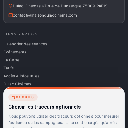
Dulac Cinémas 67 rue de Dunkerque 75009 PARIS
contact@maisondulaccinema.com
LIENS RAPIDES
Calendrier des séances
Événements
La Carte
Tarifs
Accès & infos utiles
Dulac Cinémas
Cinéma5
COOKIES
Les Dits de l'Art
Choisir les traceurs optionnels
Contact
Nous pouvons utiliser des traceurs optionnels pour mesurer
l’audience ou les campagnes. Ils ne sont chargés qu’après