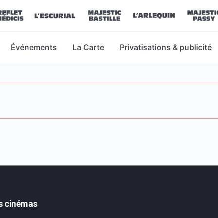
Événements
La Carte
Privatisations & publicité
s cinémas