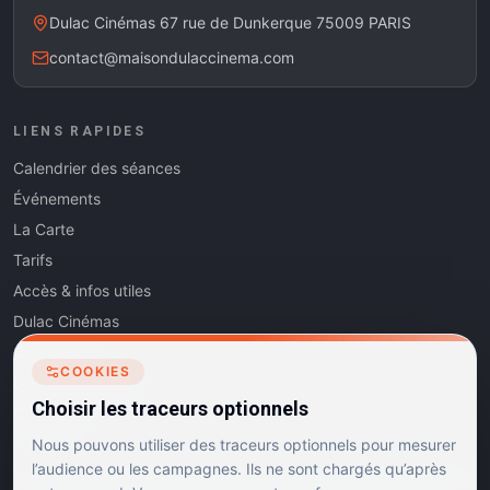
Dulac Cinémas 67 rue de Dunkerque 75009 PARIS
contact@maisondulaccinema.com
LIENS RAPIDES
Calendrier des séances
Événements
La Carte
Tarifs
Accès & infos utiles
Dulac Cinémas
Cinéma5
COOKIES
Les Dits de l'Art
Choisir les traceurs optionnels
Contact
Nous pouvons utiliser des traceurs optionnels pour mesurer
l’audience ou les campagnes. Ils ne sont chargés qu’après