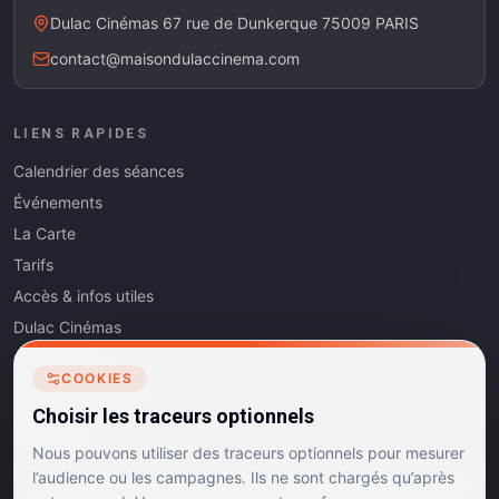
Dulac Cinémas 67 rue de Dunkerque 75009 PARIS
contact@maisondulaccinema.com
LIENS RAPIDES
Calendrier des séances
Événements
La Carte
Tarifs
Accès & infos utiles
Dulac Cinémas
Cinéma5
COOKIES
Les Dits de l'Art
Choisir les traceurs optionnels
Contact
Nous pouvons utiliser des traceurs optionnels pour mesurer
l’audience ou les campagnes. Ils ne sont chargés qu’après