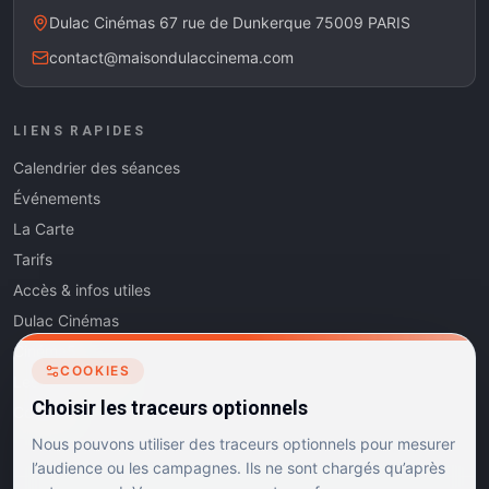
Dulac Cinémas 67 rue de Dunkerque 75009 PARIS
contact@maisondulaccinema.com
LIENS RAPIDES
Calendrier des séances
Événements
La Carte
Tarifs
Accès & infos utiles
Dulac Cinémas
Cinéma5
COOKIES
Les Dits de l'Art
Choisir les traceurs optionnels
Contact
Nous pouvons utiliser des traceurs optionnels pour mesurer
l’audience ou les campagnes. Ils ne sont chargés qu’après