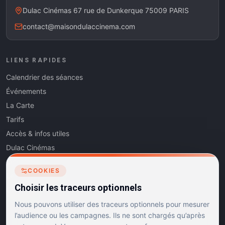
Dulac Cinémas 67 rue de Dunkerque 75009 PARIS
contact@maisondulaccinema.com
LIENS RAPIDES
Calendrier des séances
Événements
La Carte
Tarifs
Accès & infos utiles
Dulac Cinémas
Cinéma5
COOKIES
Les Dits de l'Art
Choisir les traceurs optionnels
Contact
Nous pouvons utiliser des traceurs optionnels pour mesurer
l’audience ou les campagnes. Ils ne sont chargés qu’après