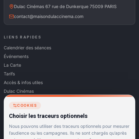
Dulac Cinémas 67 rue de Dunkerque 75009 PARIS
contact@maisondulaccinema.com
LIENS RAPIDES
Calendrier des séances
Événements
La Carte
Tarifs
Accès & infos utiles
Dulac Cinémas
Cinéma5
COOKIES
Les Dits de l'Art
Choisir les traceurs optionnels
Contact
Nous pouvons utiliser des traceurs optionnels pour mesurer
l’audience ou les campagnes. Ils ne sont chargés qu’après