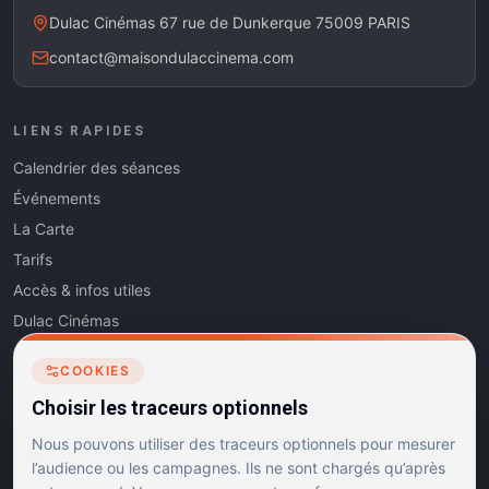
Dulac Cinémas 67 rue de Dunkerque 75009 PARIS
contact@maisondulaccinema.com
LIENS RAPIDES
Calendrier des séances
Événements
La Carte
Tarifs
Accès & infos utiles
Dulac Cinémas
Cinéma5
COOKIES
Les Dits de l'Art
Choisir les traceurs optionnels
Contact
Nous pouvons utiliser des traceurs optionnels pour mesurer
l’audience ou les campagnes. Ils ne sont chargés qu’après