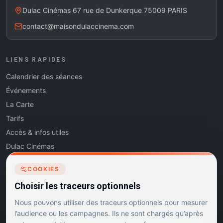
Dulac Cinémas 67 rue de Dunkerque 75009 PARIS
contact@maisondulaccinema.com
LIENS RAPIDES
Calendrier des séances
Événements
La Carte
Tarifs
Accès & infos utiles
Dulac Cinémas
Cinéma5
COOKIES
Les Dits de l'Art
Choisir les traceurs optionnels
Contact
Nous pouvons utiliser des traceurs optionnels pour mesurer
l’audience ou les campagnes. Ils ne sont chargés qu’après