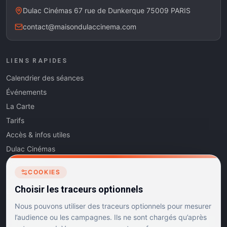
Dulac Cinémas 67 rue de Dunkerque 75009 PARIS
contact@maisondulaccinema.com
LIENS RAPIDES
Calendrier des séances
Événements
La Carte
Tarifs
Accès & infos utiles
Dulac Cinémas
Cinéma5
COOKIES
Les Dits de l'Art
Choisir les traceurs optionnels
Contact
Nous pouvons utiliser des traceurs optionnels pour mesurer
l’audience ou les campagnes. Ils ne sont chargés qu’après