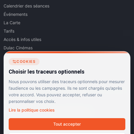
Calendrier des séances
Événements
La Carte
Tarifs
Accès & infos utiles
Dulac Cinémas
Cinéma5
COOKIES
Les Dits de l'Art
Choisir les traceurs optionnels
Contact
Nous pouvons utiliser des traceurs optionnels pour mesurer
l’audience ou les campagnes. Ils ne sont chargés qu’après
votre accord. Vous pouvez accepter, refuser ou
personnaliser vos choix.
RÉSEAUX SOCIAUX
Lire la politique cookies
Instagram
Facebook
Linkedin
TikTok
Tout accepter