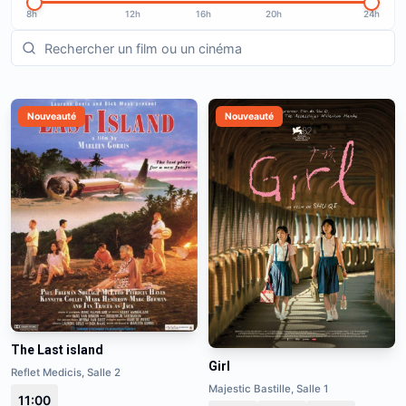
8h
12h
16h
20h
24h
Nouveauté
Nouveauté
The Last island
Girl
Reflet Medicis, Salle 2
Majestic Bastille, Salle 1
11:00