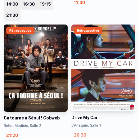
11:30
14:00
16:30
19:15
21:30
Rétrospective
Rétrospective
Drive My Car
Ca tourne à Séoul ! Cobweb
L'Arlequin, Salle 1
Reflet Medicis, Salle 2
20:30
21:20