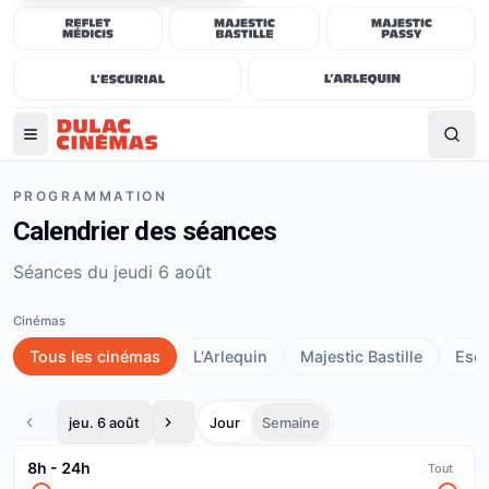
PROGRAMMATION
Calendrier des séances
Séances du jeudi 6 août
Cinémas
Tous les cinémas
L'Arlequin
Majestic Bastille
Escu
jeu. 6 août
Jour
Semaine
8h
-
24h
Tout