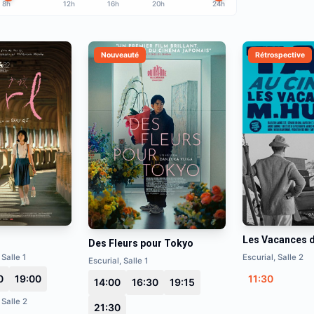
8h
12h
16h
20h
24h
Nouveauté
Rétrospective
Les Vacances d
Des Fleurs pour Tokyo
 Salle 1
Escurial, Salle 2
Escurial, Salle 1
0
19:00
11:30
14:00
16:30
19:15
 Salle 2
21:30