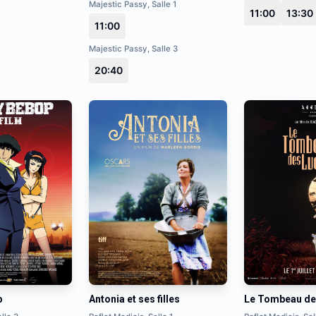
Majestic Passy, Salle 1
11:00
13:30
11:00
Majestic Passy, Salle 3
20:40
p
Antonia et ses filles
Le Tombeau des