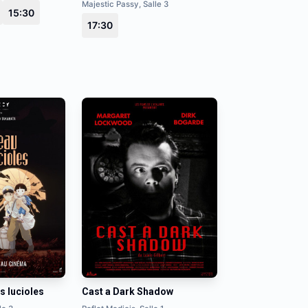
Majestic Passy, Salle 3
15:30
17:30
 lucioles
Cast a Dark Shadow