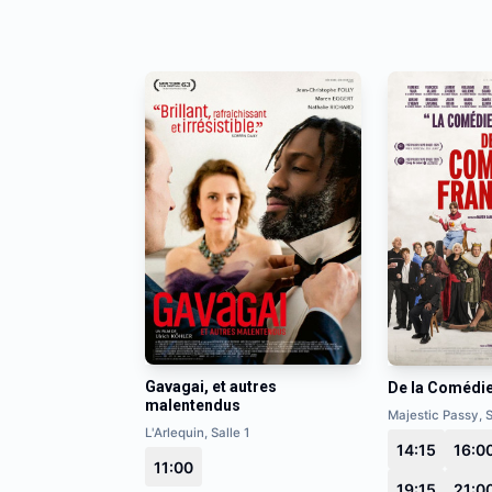
Gavagai, et autres
De la Comédi
malentendus
Majestic Passy, S
L'Arlequin, Salle 1
14:15
16:0
11:00
19:15
21:0