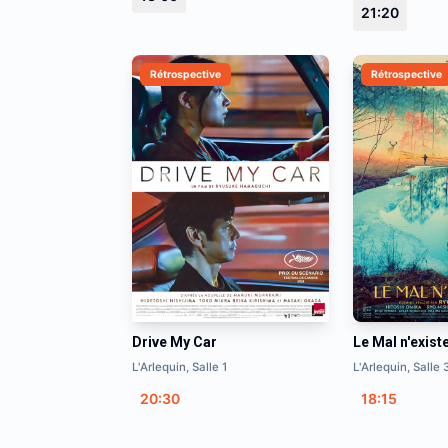
21:20
Rétrospective
Rétrospective
Drive My Car
Le Mal n'exist
L'Arlequin, Salle 1
L'Arlequin, Salle 
20:30
18:15