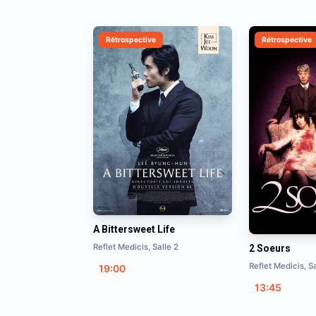
Rétrospective
Rétrospective
A Bittersweet Life
Reflet Medicis, Salle 2
2 Soeurs
Reflet Medicis, Sa
19:00
13:45