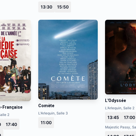
13:30
15:50
L'Odyssée
Comète
e-Française
L'Arlequin, Salle 2
L'Arlequin, Salle 3
alle 2
13:45
17:00
11:00
0
17:40
Majestic Passy, Sa
0