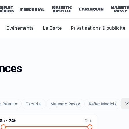
Événements
La Carte
Privatisations & publicité
ances
 Bastille
Escurial
Majestic Passy
Reflet Medicis
8h
-
24h
Tout