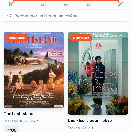
8h
12h
16h
20h
24h
Nouveauté
Nouveauté
The Last island
Des Fleurs pour Tokyo
Reflet Medicis, Salle 2
Escurial, Salle 1
11:00