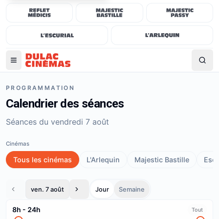
PROGRAMMATION
Calendrier des séances
Séances du vendredi 7 août
Cinémas
Tous les cinémas
L'Arlequin
Majestic Bastille
Escu
ven. 7 août
Jour
Semaine
8h
-
24h
Tout