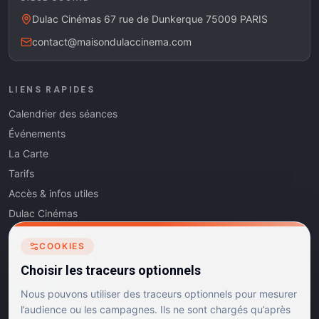
Dulac Cinémas 67 rue de Dunkerque 75009 PARIS
contact@maisondulaccinema.com
LIENS RAPIDES
Calendrier des séances
Événements
La Carte
Tarifs
Accès & infos utiles
Dulac Cinémas
Cinéma5
COOKIES
Les Dits de l'Art
Choisir les traceurs optionnels
Contact
Nous pouvons utiliser des traceurs optionnels pour mesurer
l’audience ou les campagnes. Ils ne sont chargés qu’après