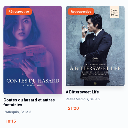
Rétrospective
Rétrospective
A Bittersweet Life
Reflet Medicis, Salle 2
Contes du hasard et autres
fantaisies
21:20
L'Arlequin, Salle 3
18:15