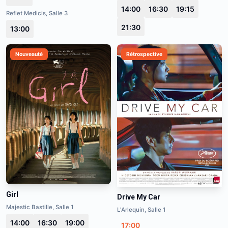
14:00
16:30
19:15
Reflet Medicis, Salle 3
21:30
13:00
Nouveauté
Rétrospective
Girl
Drive My Car
Majestic Bastille, Salle 1
L'Arlequin, Salle 1
14:00
16:30
19:00
17:00