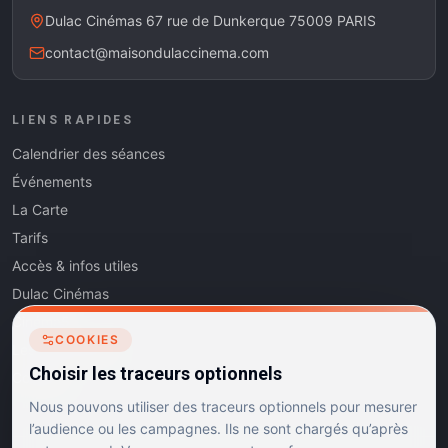
Dulac Cinémas 67 rue de Dunkerque 75009 PARIS
contact@maisondulaccinema.com
LIENS RAPIDES
Calendrier des séances
Événements
La Carte
Tarifs
Accès & infos utiles
Dulac Cinémas
Cinéma5
COOKIES
Les Dits de l'Art
Choisir les traceurs optionnels
Contact
Nous pouvons utiliser des traceurs optionnels pour mesurer
l’audience ou les campagnes. Ils ne sont chargés qu’après